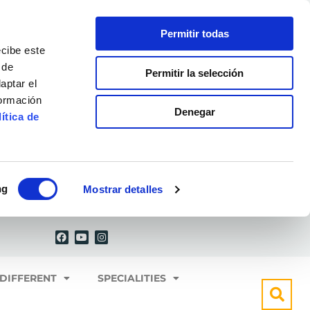
Permitir todas
ecibe este
 de
Permitir la selección
aptar el
formación
Denegar
ítica de
ng
Mostrar detalles
F
Y
I
a
o
n
c
u
s
e
t
t
b
u
a
o
b
g
 DIFFERENT
SPECIALITIES
o
e
r
k
a
m