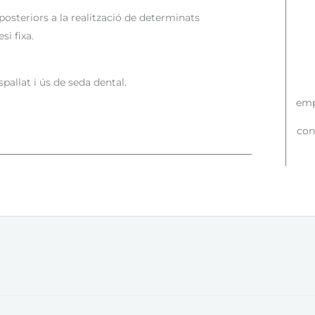
posteriors a la realització de determinats
si fixa.
spallat i ús de seda dental.
emp
conf