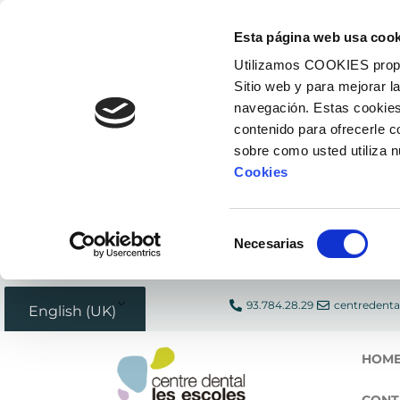
Skip
Esta página web usa cook
to
Utilizamos COOKIES propias
content
Sitio web y para mejorar l
navegación. Estas cookies
contenido para ofrecerle 
sobre como usted utiliza 
Cookies
Selección
Necesarias
de
consentimiento
93.784.28.29
centredenta
English (UK)
HOM