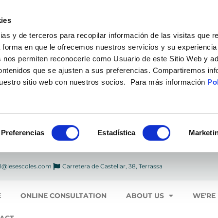
ies
 y de terceros para recopilar información de las visitas que r
a forma en que le ofrecemos nuestros servicios y su experiencia
 nos permiten reconocerle como Usuario de este Sitio Web y ad
contenidos que se ajusten a sus preferencias. Compartiremos in
nuestro sitio web con nuestros socios. Para más información
Pol
Preferencias
Estadística
Marketi
l@lesescoles.com
Carretera de Castellar, 38, Terrassa
E
ONLINE CONSULTATION
ABOUT US
WE'RE