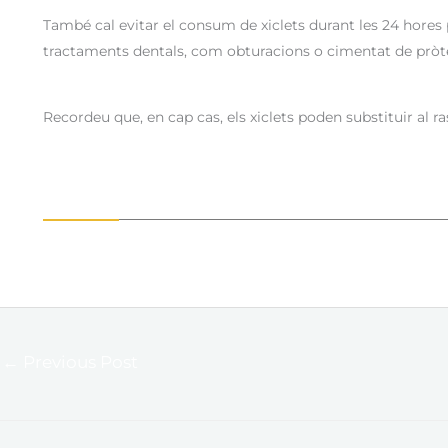
També cal evitar el consum de xiclets durant les 24 hores 
tractaments dentals, com obturacions o
cimentat
de pròte
Recordeu que, en cap cas, els xiclets poden substituir al ra
←
Previous Post