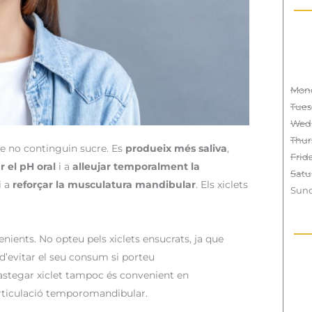
Mon
Tues
Wed
Thur
que no continguin sucre. Es
produeix més saliva
,
Frid
r el pH oral
i a
alleujar temporalment la
Satu
i a
reforçar la musculatura mandibular
. Els xiclets
Sun
ients. No opteu pels xiclets ensucrats, ja que
d’evitar el seu consum si porteu
astegar xiclet tampoc és convenient en
articulació temporomandibular.