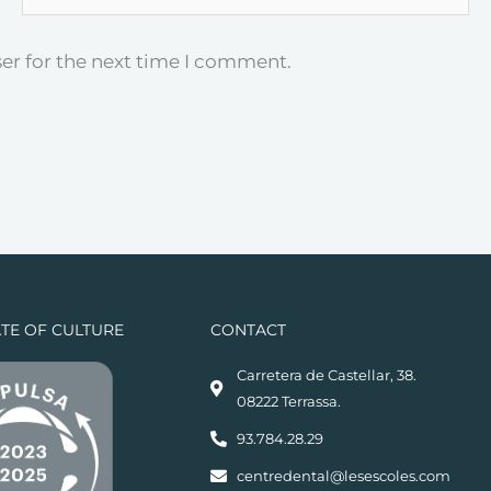
er for the next time I comment.
ATE OF CULTURE
CONTACT
Carretera de Castellar, 38.
08222 Terrassa.
93.784.28.29
centredental@lesescoles.com