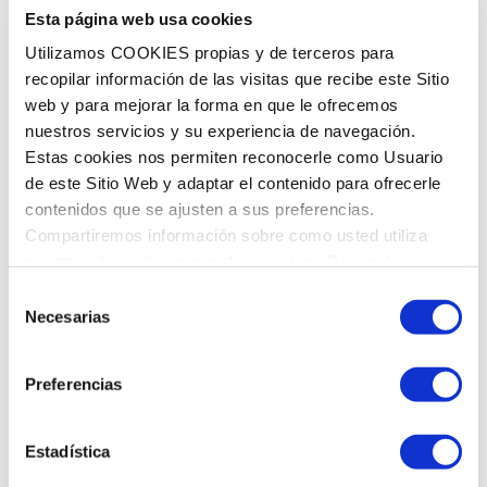
c
s
Privacy policy
e
I accept the
E
u
Esta página web usa cookies
h
l
d
Utilizamos COOKIES propias y de terceros para
e
e
e
recopilar información de las visitas que recibe este Sitio
Send
c
c
l
web y para mejorar la forma en que le ofrecemos
k
nuestros servicios y su experiencia de navegación.
t
a
Estas cookies nos permiten reconocerle como Usuario
p
r
v
de este Sitio Web y adaptar el contenido para ofrecerle
o
ò
i
contenidos que se ajusten a sus preferencias.
l
n
s
Compartiremos información sobre como usted utiliza
BASIC INFORMATION ON DATA PROTECTION
í
i
i
nuestro sitio web con nuestros socios. Para más
t
c
t
información
Política de Cookies
Selección
Responsible for the processing of your data:
i
a
Necesarias
de
c
consentimiento
EGARA QUALIDENT, S.L.U.
+ info
a
Preferencias
p
Purpose of the treatment:
r
Estadística
i
Manage and arrange the requests for visits to the