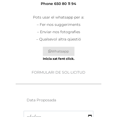
Phone 650 80 11 94
Pots usar el whatsapp per a:
– Fer-nos suggeriments
– Enviar-nos fotografies
– Qualsevol altra qüestió
Whatsapp
Inicia xat fent click.
FORMULARI DE SOL·LICITUD
D
a
t
D