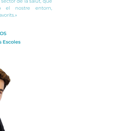
sector de la salut, que
 el nostre entorn,
vorits.»
ROS
s Escoles