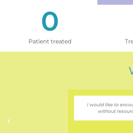
0
Patient treated
Tr
I would like to enco
without resourc