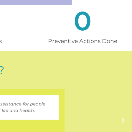
0
s
Preventive Actions Done
?
assistance for people
From the CST we want to 
life and health.
resources i