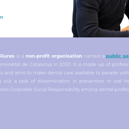
on
Riures
is a
non-profit organisation
named a
public se
eneralitat de Catalunya in 2020. It is made up of profess
rs and aims to make dental care available to people with 
es out a task of dissemination in prevention in oral h
tes Corporate Social Responsibility among dental profess