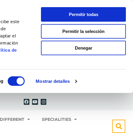
Permitir todas
ecibe este
 de
Permitir la selección
aptar el
formación
Denegar
ítica de
ng
Mostrar detalles
F
Y
I
a
o
n
c
u
s
e
t
t
b
u
a
o
b
g
 DIFFERENT
SPECIALITIES
o
e
r
k
a
m