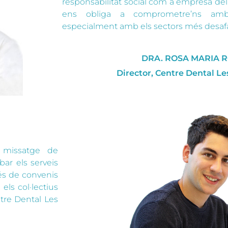
responsabilitat social com a empresa del 
ens obliga a comprometre’ns amb
especialment amb els sectors més desafa
DRA. ROSA MARIA 
Director, Centre Dental Le
 missatge de
ibar els serveis
és de convenis
els col·lectius
tre Dental Les