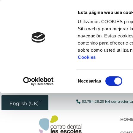
Skip
Esta página web usa cook
to
Utilizamos COOKIES propias
content
Sitio web y para mejorar l
navegación. Estas cookies
contenido para ofrecerle 
sobre como usted utiliza 
Cookies
Selección
Necesarias
de
consentimiento
93.784.28.29
centredenta
English (UK)
HOM