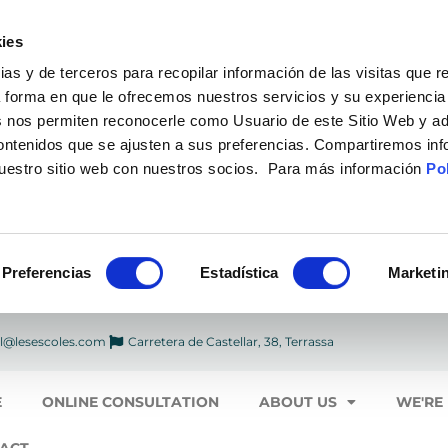
ies
 y de terceros para recopilar información de las visitas que r
a forma en que le ofrecemos nuestros servicios y su experiencia
 nos permiten reconocerle como Usuario de este Sitio Web y ad
contenidos que se ajusten a sus preferencias. Compartiremos in
nuestro sitio web con nuestros socios. Para más información
Pol
Preferencias
Estadística
Marketi
l@lesescoles.com
Carretera de Castellar, 38, Terrassa
E
ONLINE CONSULTATION
ABOUT US
WE'RE