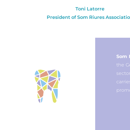
Toni Latorre
President of Som Riures Associati
Som 
the G
secto
carri
promo