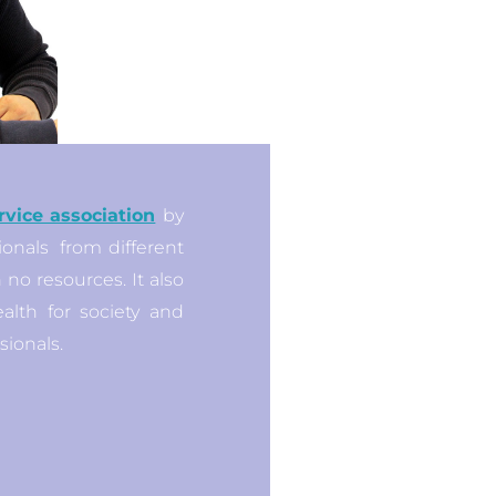
rvice association
by
ionals
from different
no resources. It also
ealth for society and
ionals.