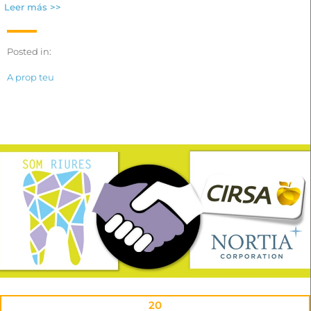
Leer más >>
Posted in:
A prop teu
20