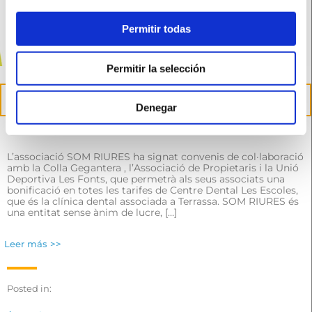
Permitir todas
Permitir la selección
27
Apr
Denegar
Conveni amb les entitats de Les Fonts de Terrassa
L’associació SOM RIURES ha signat convenis de col·laboració
amb la Colla Gegantera , l’Associació de Propietaris i la Unió
Deportiva Les Fonts, que permetrà als seus associats una
bonificació en totes les tarifes de Centre Dental Les Escoles,
que és la clínica dental associada a Terrassa. SOM RIURES és
una entitat sense ànim de lucre, […]
Leer más >>
Posted in: