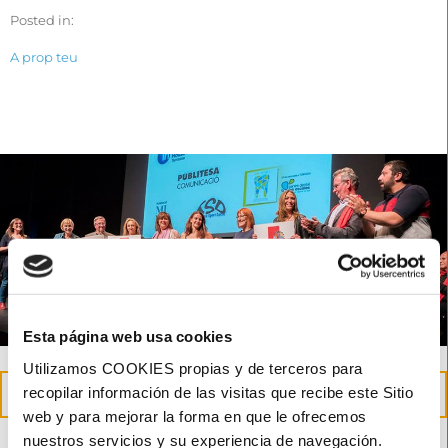
Posted in:
A prop teu
Esta página web usa cookies
Utilizamos COOKIES propias y de terceros para
23
recopilar información de las visitas que recibe este Sitio
May
web y para mejorar la forma en que le ofrecemos
nuestros servicios y su experiencia de navegación.
Reconeixement de Creu Roja a la nostra tasca social