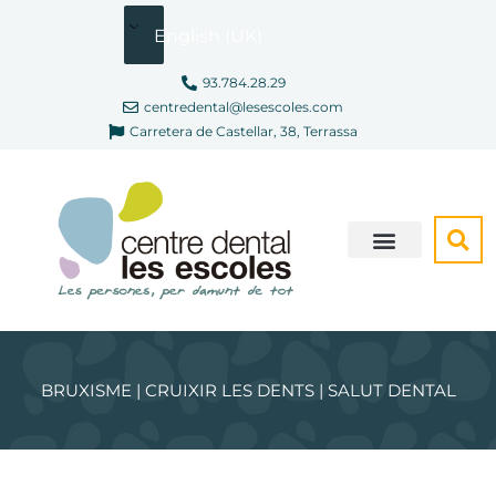
Skip
English (UK)
to
content
93.784.28.29
centredental@lesescoles.com
Carretera de Castellar, 38, Terrassa
ONLINE CONSULTATION
WE'RE DIFFERENT
BRUXISME | CRUIXIR LES DENTS | SALUT DENTAL