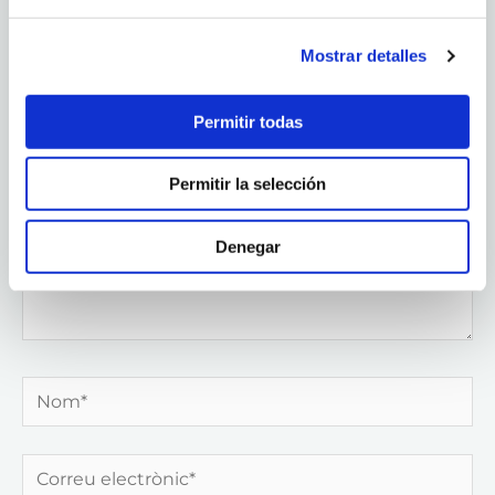
necessaris estan marcats amb
*
Mostrar detalles
Escriviu
aquí…
Permitir todas
Permitir la selección
Denegar
Nom*
Correu