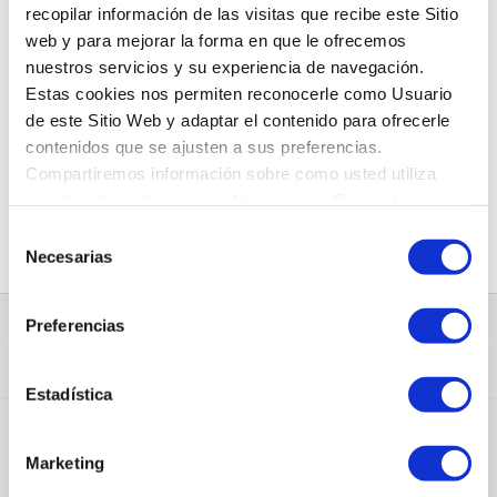
recopilar información de las visitas que recibe este Sitio
web y para mejorar la forma en que le ofrecemos
nuestros servicios y su experiencia de navegación.
Estas cookies nos permiten reconocerle como Usuario
DEMANA HORA DE VISITA
de este Sitio Web y adaptar el contenido para ofrecerle
contenidos que se ajusten a sus preferencias.
Pots demanar hora de visita emplenant un formulari.
Compartiremos información sobre como usted utiliza
Aviat rebràs un correu electrònic amb la confirmació del
nuestro sitio web con nuestros socios. Para más
dia i l’hora de la teva visita.
información
Política de Cookies
Selección
Necesarias
de
DEMANA HORA
consentimiento
Preferencias
←
Anterior Entrada
Següent Entrada
→
Estadística
Deixeu un comentari
Marketing
L'adreça electrònica no es publicarà.
Els camps