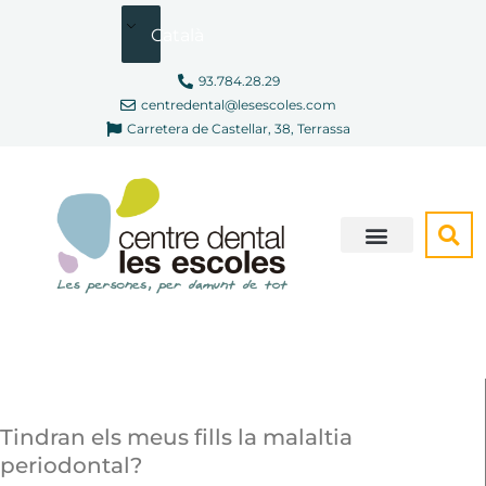
Vés
Català
al
contingut
93.784.28.29
centredental@lesescoles.com
Carretera de Castellar, 38, Terrassa
SOM DIFERENTS
CONSULTA VIRTUAL
Tindran els meus fills la malaltia
periodontal?