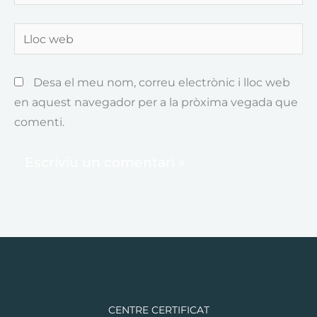
electrònic*
Lloc
web
Desa el meu nom, correu electrònic i lloc web
en aquest navegador per a la pròxima vegada que
comenti.
CENTRE CERTIFICAT