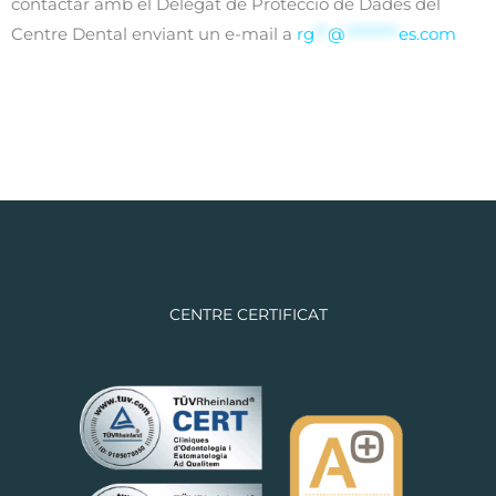
contactar amb el Delegat de Protecció de Dades del
Centre Dental enviant un e-mail a
rg
**
@
********
es.com
CENTRE CERTIFICAT