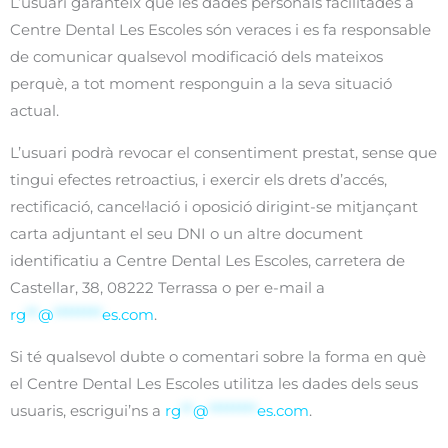
L’usuari garanteix que les dades personals facilitades a
Centre Dental Les Escoles són veraces i es fa responsable
de comunicar qualsevol modificació dels mateixos
perquè, a tot moment responguin a la seva situació
actual.
L’usuari podrà revocar el consentiment prestat, sense que
tingui efectes retroactius, i exercir els drets d’accés,
rectificació, cancel·lació i oposició dirigint-se mitjançant
carta adjuntant el seu DNI o un altre document
identificatiu a Centre Dental Les Escoles, carretera de
Castellar, 38, 08222 Terrassa o per e-mail a
rg
**
@
********
es.com
.
Si té qualsevol dubte o comentari sobre la forma en què
el Centre Dental Les Escoles utilitza les dades dels seus
usuaris, escrigui’ns a
rg
**
@
********
es.com
.