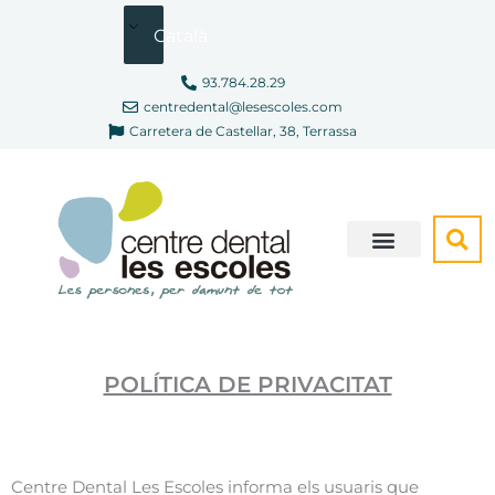
Vés
Català
al
contingut
93.784.28.29
centredental@lesescoles.com
Carretera de Castellar, 38, Terrassa
SOM DIFERENTS
CONSULTA VIRTUAL
POLÍTICA DE PRIVACITAT
Centre Dental Les Escoles informa els usuaris que