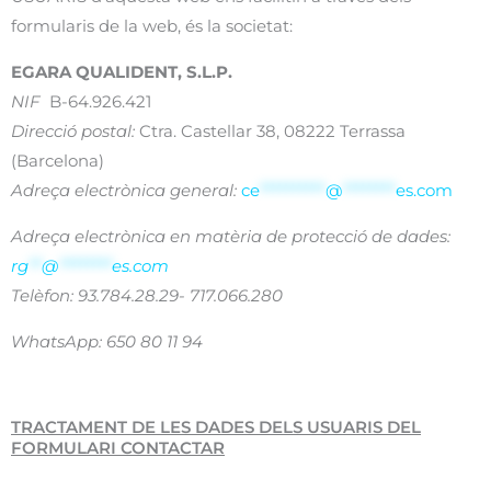
formularis de la web, és la societat:
EGARA QUALIDENT, S.L.P.
NIF
B-64.926.421
Direcció postal:
Ctra. Castellar 38, 08222 Terrassa
(Barcelona)
Adreça electrònica general:
ce
**********
@
********
es.com
Adreça electrònica en matèria de protecció de dades:
rg
**
@
********
es.com
Telèfon: 93.784.28.29- 717.066.280
WhatsApp: 650 80 11 94
TRACTAMENT DE LES DADES DELS USUARIS DEL
FORMULARI CONTACTAR