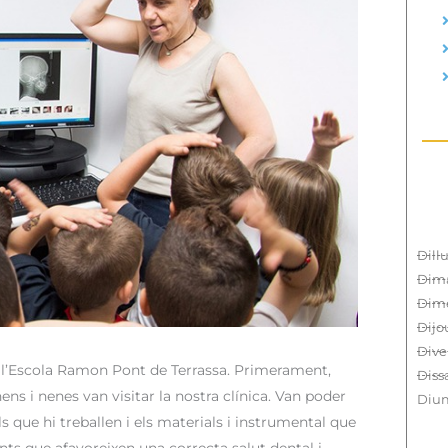
Dill
Dima
Dim
Dijo
Dive
e l’Escola Ramon Pont de Terrassa. Primerament,
Diss
nens i nenes van visitar la nostra clínica. Van poder
Diu
als que hi treballen i els materials i instrumental que