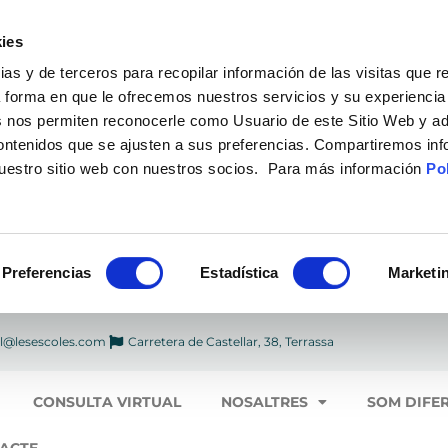
ies
 y de terceros para recopilar información de las visitas que r
a forma en que le ofrecemos nuestros servicios y su experiencia
 nos permiten reconocerle como Usuario de este Sitio Web y ad
contenidos que se ajusten a sus preferencias. Compartiremos in
nuestro sitio web con nuestros socios. Para más información
Pol
Preferencias
Estadística
Marketi
l@lesescoles.com
Carretera de Castellar, 38, Terrassa
CONSULTA VIRTUAL
NOSALTRES
SOM DIFE