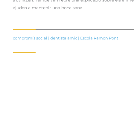
s’utilitzen. També van rebre una explicació sobre els alime
ajuden a mantenir una boca sana.
compromís social
|
dentista amic
|
Escola Ramon Pont