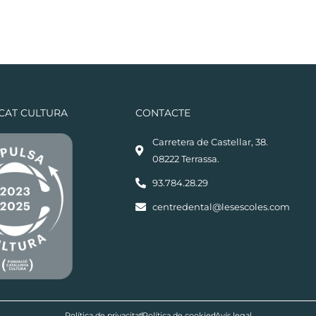
ICAT CULTURA
CONTACTE
Carretera de Castellar, 38.
08222 Terrassa.
93.784.28.29
centredental@lesescoles.com
Política de privacitat
Política de cookies
Avís legal