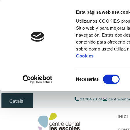
Vés
Esta página web usa cook
al
Utilizamos COOKIES propias
contingut
Sitio web y para mejorar l
navegación. Estas cookies
contenido para ofrecerle 
sobre como usted utiliza 
Cookies
Selección
Necesarias
de
consentimiento
93.784.28.29
centredenta
Català
INICI