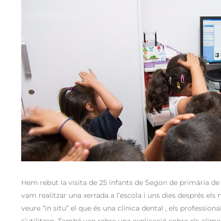
Hem rebut la visita de 25 infants de Segon de primària d
vam realitzar una xerrada a l’escola i uns dies després els 
veure “in situ” el que és una clínica dental , els profession