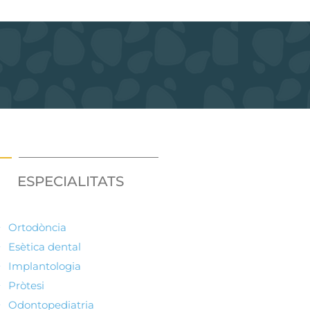
ESPECIALITATS
Ortodòncia
Esètica dental
Implantologia
Pròtesi
Odontopediatria