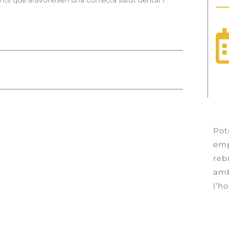
nts que afavoreixen una correcta salut dental i
Pot
emp
reb
amb
l’ho