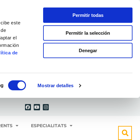
Permitir todas
ecibe este
 de
Permitir la selección
aptar el
formación
Denegar
ítica de
ng
Mostrar detalles
F
Y
I
a
o
n
c
u
s
e
t
t
b
u
a
o
b
g
RENTS
ESPECIALITATS
o
e
r
k
a
m