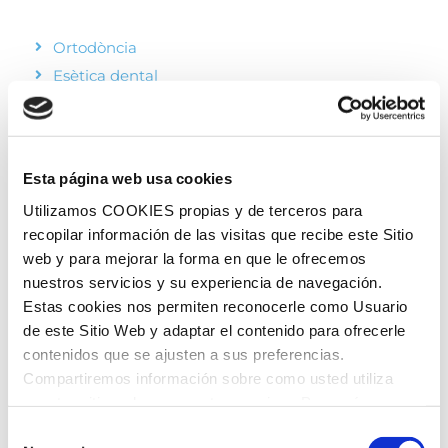
Ortodòncia
Esètica dental
Implantologia
Pròtesi
Odontopediatria
Esta página web usa cookies
Restauradora
Utilizamos COOKIES propias y de terceros para
Periodòncia
recopilar información de las visitas que recibe este Sitio
Preventiva
web y para mejorar la forma en que le ofrecemos
nuestros servicios y su experiencia de navegación.
Estas cookies nos permiten reconocerle como Usuario
de este Sitio Web y adaptar el contenido para ofrecerle
contenidos que se ajusten a sus preferencias.
Compartiremos información sobre como usted utiliza
HORARI
nuestro sitio web con nuestros socios. Para más
información
Política de Cookies
Selección