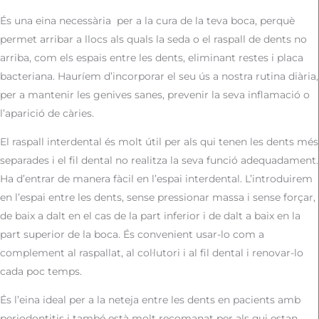
És una eina necessària
per a la cura de la teva boca, perquè
permet arribar a llocs als quals la seda o el raspall de dents no
arriba, com els espais entre les dents, eliminant restes i placa
bacteriana. Hauríem d’incorporar el seu ús a nostra rutina diària,
per a mantenir les genives sanes, prevenir la seva inflamació o
l’aparició de càries.
El raspall interdental és molt útil per als qui tenen les dents més
separades i el fil dental no realitza la seva funció adequadament.
Ha d’entrar de manera fàcil en l’espai interdental. L’introduirem
en l’espai entre les dents, sense pressionar massa i sense forçar,
de baix a dalt en el cas de la part inferior i de dalt a baix en la
part superior de la boca. És convenient usar-lo com a
complement al raspallat, al col·lutori i al fil dental i renovar-lo
cada poc temps.
És l’eina ideal per a la neteja entre les dents en pacients amb
periodontitis i també està molt recomanat per als qui estan