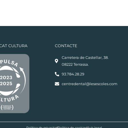
ICAT CULTURA
CONTACTE
Carretera de Castellar, 38.
08222 Terrassa.
93.784.28.29
centredental@lesescoles.com
Política de privacitat
Política de cookies
Avís legal