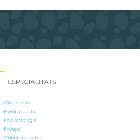
ESPECIALITATS
Ortodòncia
Esètica dental
Implantologia
Pròtesi
Odontopediatria