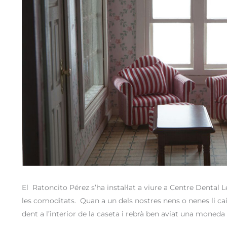
El
Ratoncito Pérez s’ha instal·lat a viure a Centre Dental
les comoditats.
Quan a un dels nostres nens o nenes li cai
dent a l’interior de la caseta i rebrà ben aviat una moned