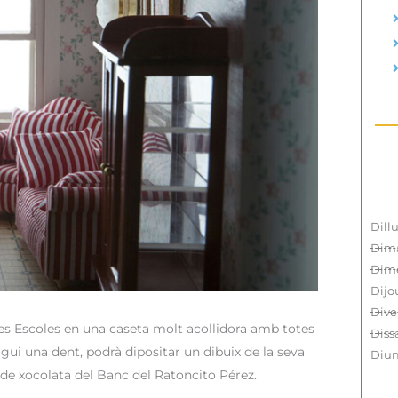
Dill
Dima
Dim
Dijo
Dive
 Les Escoles en una caseta molt acollidora amb totes
Diss
gui una dent, podrà dipositar un dibuix de la seva
Diu
a de xocolata del Banc del Ratoncito Pérez.