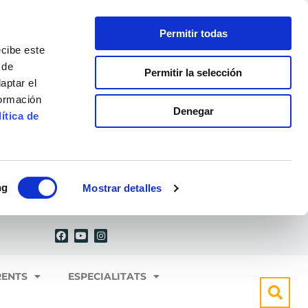
Permitir todas
ecibe este
 de
Permitir la selección
aptar el
formación
Denegar
ítica de
ng
Mostrar detalles
F
Y
I
a
o
n
c
u
s
e
t
t
b
u
a
o
b
g
RENTS
ESPECIALITATS
o
e
r
k
a
m