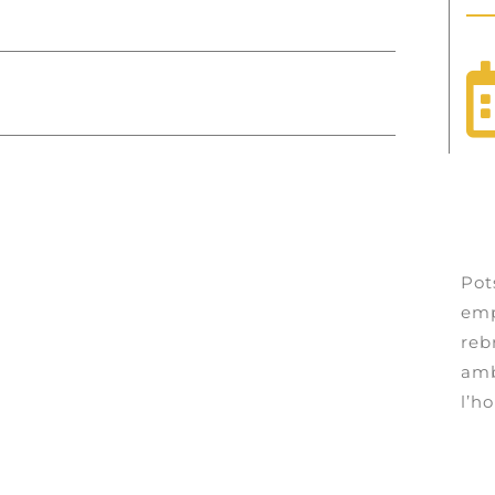
Pot
emp
reb
amb
l’ho