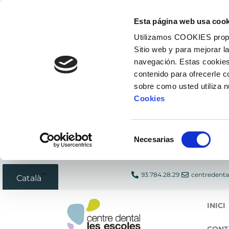
Vés
Esta página web usa cook
al
Utilizamos COOKIES propias
contingut
Sitio web y para mejorar l
navegación. Estas cookies
contenido para ofrecerle 
sobre como usted utiliza 
Cookies
Selección
Necesarias
de
consentimiento
93.784.28.29
centredenta
Català
INICI