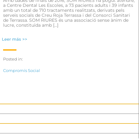
Amb dades de finals de 2016, SOM RIURES ha pogut atendre,
a Centre Dental Les Escoles, a 73 pacients adults i 39 infants
amb un total de 710 tractaments realitzats, derivats pels
serveis socials de Creu Roja Terrassa i del Consorci Sanitari
de Terrassa. SOM RIURES és una associació sense ànim de
lucre, constituïda amb […]
Leer más >>
Posted in:
Compromís Social