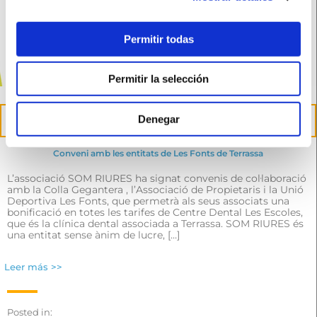
Permitir todas
Permitir la selección
27
Denegar
abr.
Conveni amb les entitats de Les Fonts de Terrassa
L’associació SOM RIURES ha signat convenis de col·laboració
amb la Colla Gegantera , l’Associació de Propietaris i la Unió
Deportiva Les Fonts, que permetrà als seus associats una
bonificació en totes les tarifes de Centre Dental Les Escoles,
que és la clínica dental associada a Terrassa. SOM RIURES és
una entitat sense ànim de lucre, […]
Leer más >>
Posted in: