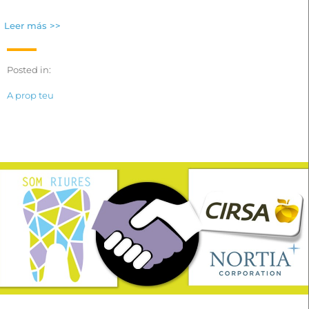
Leer más >>
Posted in:
A prop teu