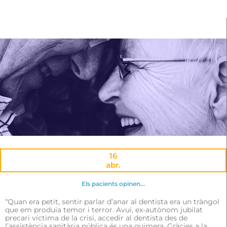
16
abr.
Els pacients opinen…
“Quan era petit, sentir parlar d’anar al dentista era un tràngol
que em produïa temor i terror. Avui, ex-autònom jubilat
precari víctima de la crisi, accedir al dentista des de
l’assistència sanitària pública és una quimera. Gràcies a la