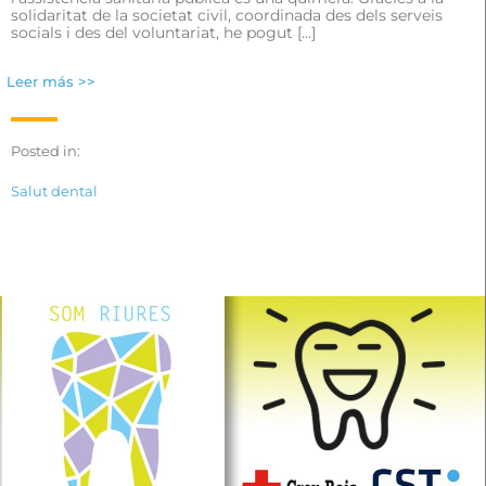
solidaritat de la societat civil, coordinada des dels serveis
socials i des del voluntariat, he pogut […]
Leer más >>
Posted in:
Salut dental