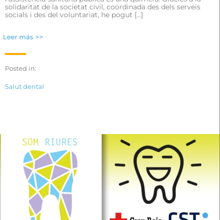
solidaritat de la societat civil, coordinada des dels serveis
socials i des del voluntariat, he pogut […]
Leer más >>
Posted in:
Salut dental