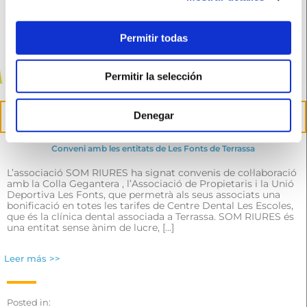
Permitir todas
Permitir la selección
27
Denegar
abr.
Conveni amb les entitats de Les Fonts de Terrassa
L’associació SOM RIURES ha signat convenis de col·laboració
amb la Colla Gegantera , l’Associació de Propietaris i la Unió
Deportiva Les Fonts, que permetrà als seus associats una
bonificació en totes les tarifes de Centre Dental Les Escoles,
que és la clínica dental associada a Terrassa. SOM RIURES és
una entitat sense ànim de lucre, […]
Leer más >>
Posted in: