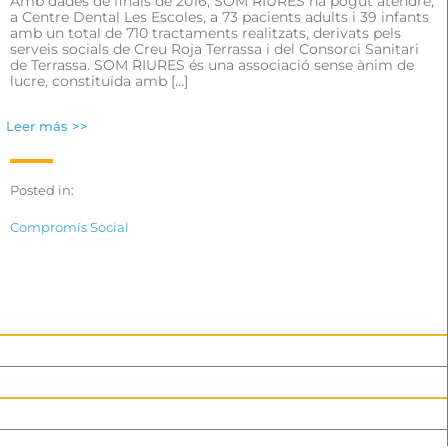
Amb dades de finals de 2016, SOM RIURES ha pogut atendre,
a Centre Dental Les Escoles, a 73 pacients adults i 39 infants
amb un total de 710 tractaments realitzats, derivats pels
serveis socials de Creu Roja Terrassa i del Consorci Sanitari
de Terrassa. SOM RIURES és una associació sense ànim de
lucre, constituïda amb […]
Leer más >>
Posted in:
Compromís Social