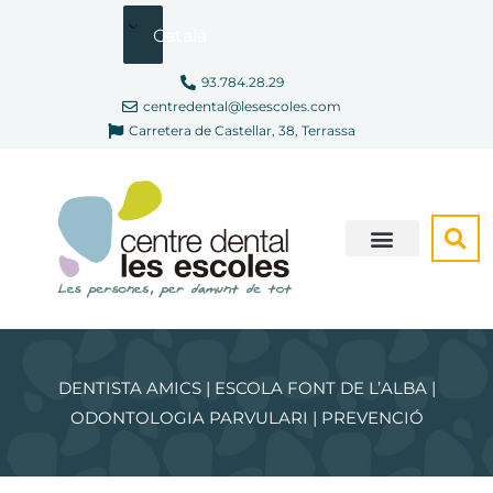
Vés
Català
al
contingut
93.784.28.29
centredental@lesescoles.com
Carretera de Castellar, 38, Terrassa
SOM DIFERENTS
CONSULTA VIRTUAL
DENTISTA AMICS | ESCOLA FONT DE L’ALBA |
ODONTOLOGIA PARVULARI | PREVENCIÓ