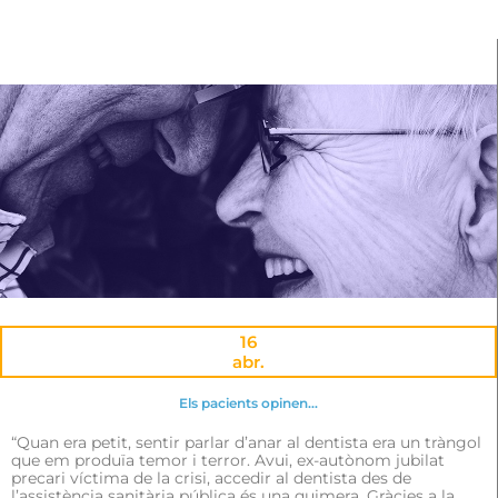
16
abr.
Els pacients opinen…
“Quan era petit, sentir parlar d’anar al dentista era un tràngol
que em produïa temor i terror. Avui, ex-autònom jubilat
precari víctima de la crisi, accedir al dentista des de
l’assistència sanitària pública és una quimera. Gràcies a la