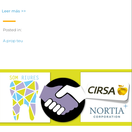
Leer más >>
Posted in:
A prop teu