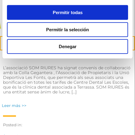
Permitir todas
Permitir la selección
27
abr.
Denegar
Conveni amb les entitats de Les Fonts de Terrassa
L’associació SOM RIURES ha signat convenis de col·laboració
amb la Colla Gegantera , l’Associació de Propietaris i la Unió
Deportiva Les Fonts, que permetrà als seus associats una
bonificació en totes les tarifes de Centre Dental Les Escoles,
que és la clínica dental associada a Terrassa. SOM RIURES és
una entitat sense ànim de lucre, […]
Leer más >>
Posted in: