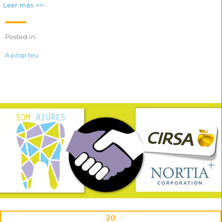
Leer más >>
Posted in:
A prop teu
20