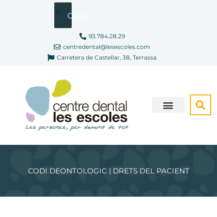
Vés
Català
al
contingut
93.784.28.29
centredental@lesescoles.com
Carretera de Castellar, 38, Terrassa
SOM DIFERENTS
CONSULTA VIRTUAL
CODI DEONTOLOGIC | DRETS DEL PACIENT