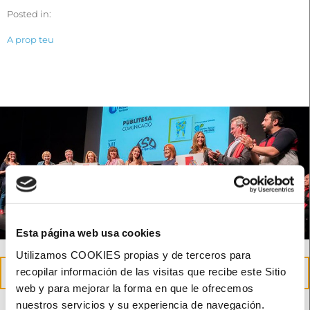
Posted in:
A prop teu
Esta página web usa cookies
Utilizamos COOKIES propias y de terceros para
23
recopilar información de las visitas que recibe este Sitio
maig
web y para mejorar la forma en que le ofrecemos
nuestros servicios y su experiencia de navegación.
Reconeixement de Creu Roja a la nostra tasca social