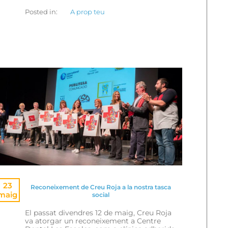
Posted in:
A prop teu
23
Reconeixement de Creu Roja a la nostra tasca
maig
social
El passat divendres 12 de maig, Creu Roja
va atorgar un reconeixement a Centre