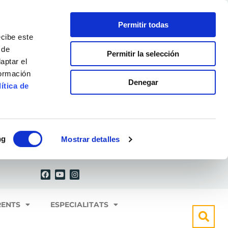
Permitir todas
ecibe este
 de
Permitir la selección
aptar el
formación
Denegar
ítica de
ng
Mostrar detalles
F
Y
I
a
o
n
c
u
s
e
t
t
b
u
a
o
b
g
RENTS
ESPECIALITATS
o
e
r
k
a
m