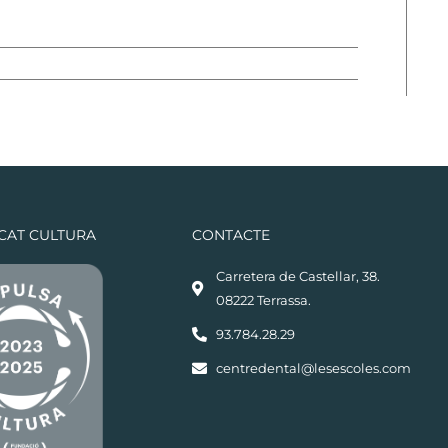
ICAT CULTURA
CONTACTE
Carretera de Castellar, 38.
08222 Terrassa.
93.784.28.29
centredental@lesescoles.com