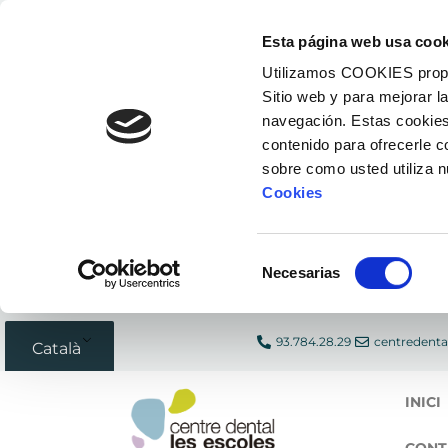
Vés
Esta página web usa cook
al
Utilizamos COOKIES propias
contingut
Sitio web y para mejorar l
navegación. Estas cookies
contenido para ofrecerle 
sobre como usted utiliza 
Cookies
Selección
Necesarias
de
consentimiento
93.784.28.29
centredenta
Català
INICI