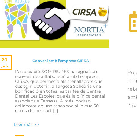
20
Conveni amb l’empresa CIRSA
jul.
L’associació SOM RIURES ha signat un
Pot
conveni de col·laboració amb l’empresa
emp
CIRSA, que permetrà als treballadors que
desitgin obtenir la Targeta Solidària una
reb
bonificació en totes les tarifes de Centre
Dental Les Escoles, que és la clínica dental
amb
associada a Terrassa. A més, podran
l’ho
col·laborar en una tasca social ja que 50
euros de l’import […]
Leer más >>