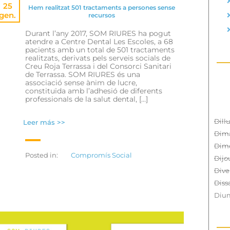
25
Hem realitzat 501 tractaments a persones sense
gen.
recursos
Durant l’any 2017, SOM RIURES ha pogut
atendre a Centre Dental Les Escoles, a 68
pacients amb un total de 501 tractaments
realitzats, derivats pels serveis socials de
Creu Roja Terrassa i del Consorci Sanitari
de Terrassa. SOM RIURES és una
associació sense ànim de lucre,
constituïda amb l’adhesió de diferents
professionals de la salut dental, […]
Dill
Leer más >>
Dima
Dim
Posted in:
Compromís Social
Dijo
Dive
Diss
Diu