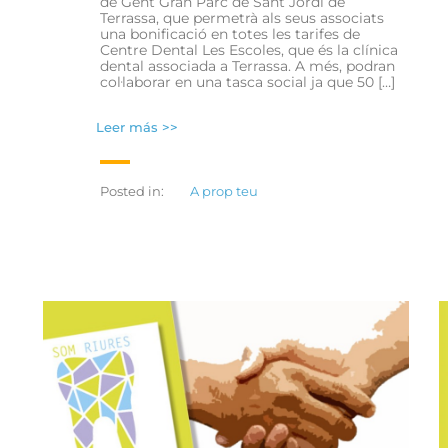
de Gent Gran Parc de Sant Jordi de
Terrassa, que permetrà als seus associats
una bonificació en totes les tarifes de
Centre Dental Les Escoles, que és la clínica
dental associada a Terrassa. A més, podran
col·laborar en una tasca social ja que 50 […]
Leer más >>
Posted in:
A prop teu