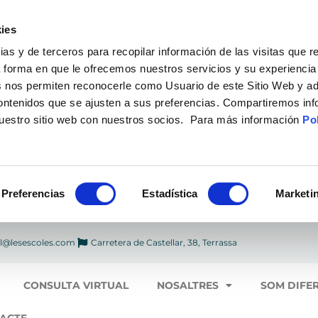
ies
 y de terceros para recopilar información de las visitas que r
a forma en que le ofrecemos nuestros servicios y su experiencia
 nos permiten reconocerle como Usuario de este Sitio Web y ad
contenidos que se ajusten a sus preferencias. Compartiremos in
nuestro sitio web con nuestros socios. Para más información
Pol
Preferencias
Estadística
Marketi
l@lesescoles.com
Carretera de Castellar, 38, Terrassa
CONSULTA VIRTUAL
NOSALTRES
SOM DIFE