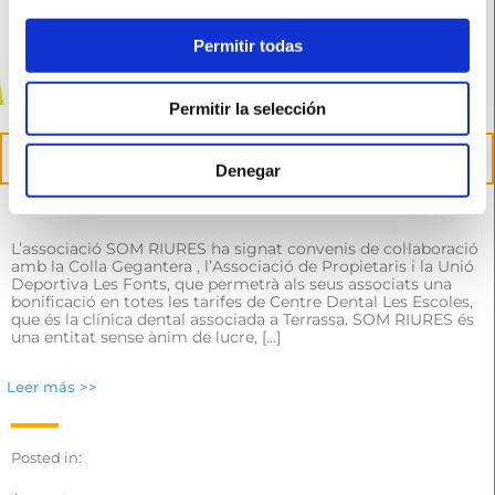
Permitir todas
Permitir la selección
27
abr.
Denegar
Conveni amb les entitats de Les Fonts de Terrassa
L’associació SOM RIURES ha signat convenis de col·laboració
amb la Colla Gegantera , l’Associació de Propietaris i la Unió
Deportiva Les Fonts, que permetrà als seus associats una
bonificació en totes les tarifes de Centre Dental Les Escoles,
que és la clínica dental associada a Terrassa. SOM RIURES és
una entitat sense ànim de lucre, […]
Leer más >>
Posted in: