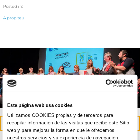
Posted in:
A prop teu
Esta página web usa cookies
Utilizamos COOKIES propias y de terceros para
23
recopilar información de las visitas que recibe este Sitio
maig
web y para mejorar la forma en que le ofrecemos
nuestros servicios y su experiencia de navegación.
Reconeixement de Creu Roja a la nostra tasca social