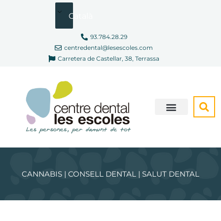
Vés
Català
al
contingut
93.784.28.29
centredental@lesescoles.com
Carretera de Castellar, 38, Terrassa
SOM DIFERENTS
CONSULTA VIRTUAL
CANNABIS | CONSELL DENTAL | SALUT DENTAL