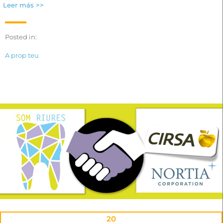
Leer más >>
Posted in:
A prop teu
20