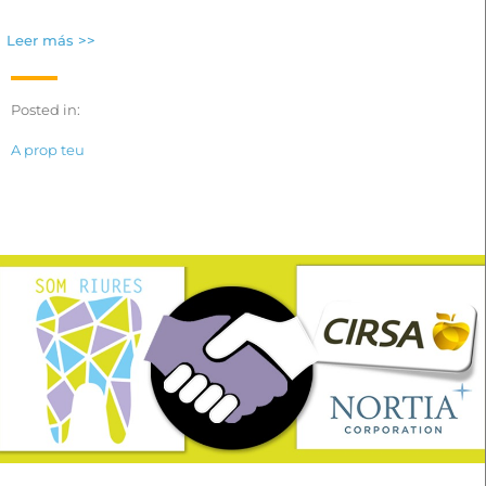
Leer más >>
Posted in:
A prop teu