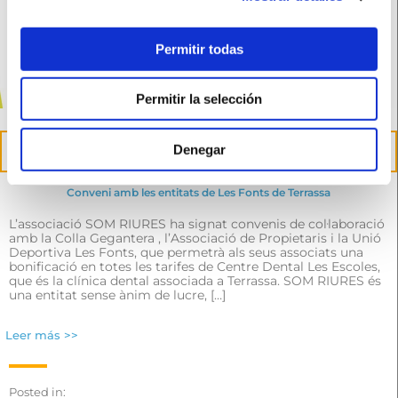
Permitir todas
Permitir la selección
27
Denegar
abr.
Conveni amb les entitats de Les Fonts de Terrassa
L’associació SOM RIURES ha signat convenis de col·laboració
amb la Colla Gegantera , l’Associació de Propietaris i la Unió
Deportiva Les Fonts, que permetrà als seus associats una
bonificació en totes les tarifes de Centre Dental Les Escoles,
que és la clínica dental associada a Terrassa. SOM RIURES és
una entitat sense ànim de lucre, […]
Leer más >>
Posted in: