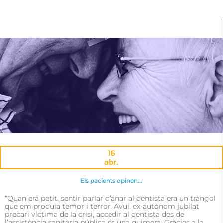
16
abr.
Els pacients opinen…
“Quan era petit, sentir parlar d’anar al dentista era un tràngol
que em produïa temor i terror. Avui, ex-autònom jubilat
precari víctima de la crisi, accedir al dentista des de
l’assistència sanitària pública és una quimera. Gràcies a la