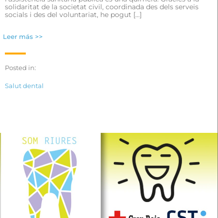
solidaritat de la societat civil, coordinada des dels serveis
socials i des del voluntariat, he pogut […]
Leer más >>
Posted in:
Salut dental