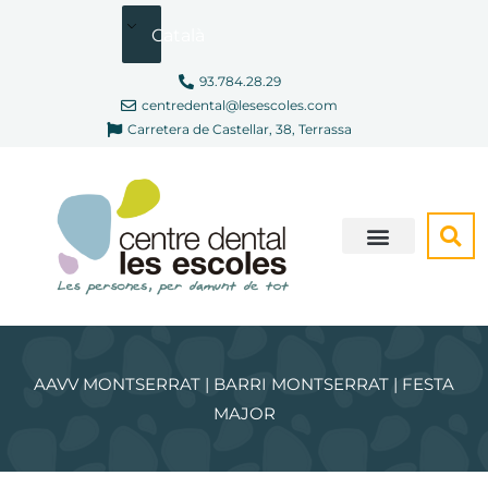
Vés
Català
al
contingut
93.784.28.29
centredental@lesescoles.com
Carretera de Castellar, 38, Terrassa
SOM DIFERENTS
CONSULTA VIRTUAL
AAVV MONTSERRAT | BARRI MONTSERRAT | FESTA
MAJOR