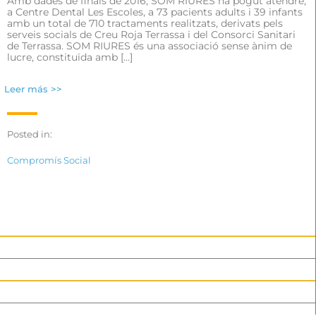
Amb dades de finals de 2016, SOM RIURES ha pogut atendre,
a Centre Dental Les Escoles, a 73 pacients adults i 39 infants
amb un total de 710 tractaments realitzats, derivats pels
serveis socials de Creu Roja Terrassa i del Consorci Sanitari
de Terrassa. SOM RIURES és una associació sense ànim de
lucre, constituïda amb […]
Leer más >>
Posted in:
Compromís Social