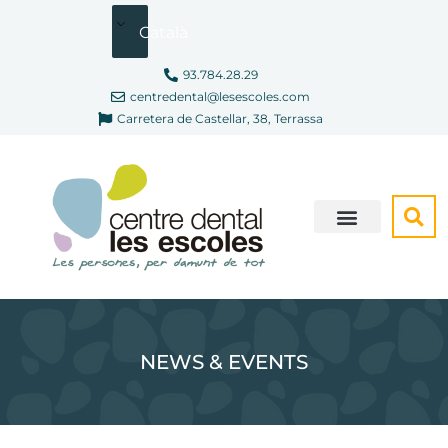
Vés
Català
al
contingut
93.784.28.29
centredental@lesescoles.com
Carretera de Castellar, 38, Terrassa
SOM DIFERENTS
CONSULTA VIRTUAL
NEWS & EVENTS