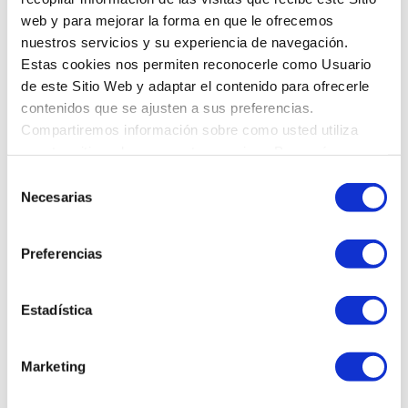
Dimarts
8:00 a 14:00 - 15:00 a 21:00
web y para mejorar la forma en que le ofrecemos
Dimecres
8:00 a 14:00 - 15:00 a 21:00
nuestros servicios y su experiencia de navegación.
Dijous
8:00 a 14:00 - 15:00 a 21:00
Estas cookies nos permiten reconocerle como Usuario
Divendres
8:00 a 14:00 - 15:00 a 21:00
de este Sitio Web y adaptar el contenido para ofrecerle
Dissabte
9:00 a 14:00
contenidos que se ajusten a sus preferencias.
Diumenge
Tancat
Compartiremos información sobre como usted utiliza
nuestro sitio web con nuestros socios. Para más
información
Política de Cookies
Selección
Necesarias
de
consentimiento
Preferencias
Estadística
DEMANA HORA DE VISITA
Marketing