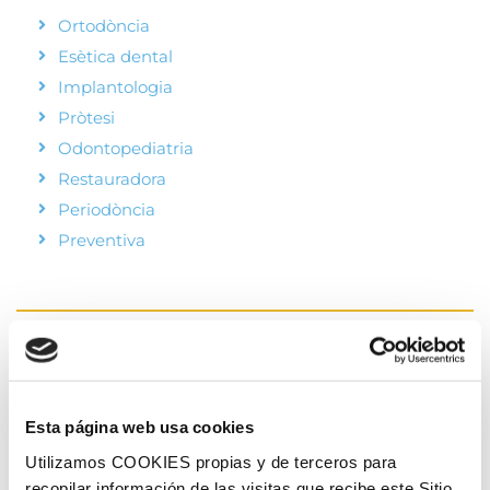
Ortodòncia
Esètica dental
Implantologia
Pròtesi
Odontopediatria
Restauradora
Periodòncia
Preventiva
HORARI
Esta página web usa cookies
Utilizamos COOKIES propias y de terceros para
Dillunes
8:00 a 14:00 - 15:00 a 21:00
recopilar información de las visitas que recibe este Sitio