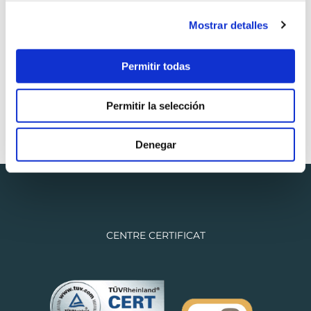
Pots demanar hora de visita emplenant un
formulari. Aviat rebràs un correu electrònic amb la
Mostrar detalles
confirmació del dia i l’hora de la teva visita.
Permitir todas
DEMANA HORA
Permitir la selección
Denegar
CENTRE CERTIFICAT