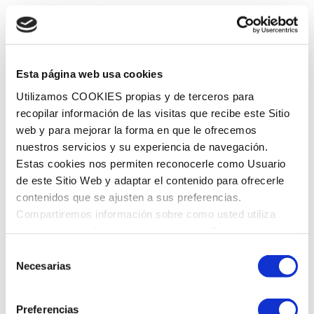
Odontopediatria
Restauradora
Periodòncia
Preventiva
Esta página web usa cookies
Utilizamos COOKIES propias y de terceros para
recopilar información de las visitas que recibe este Sitio
web y para mejorar la forma en que le ofrecemos
nuestros servicios y su experiencia de navegación.
Estas cookies nos permiten reconocerle como Usuario
HORARI
de este Sitio Web y adaptar el contenido para ofrecerle
contenidos que se ajusten a sus preferencias.
Compartiremos información sobre como usted utiliza
Dillunes
8:00 a 14:00 - 15:00 a 21:00
nuestro sitio web con nuestros socios. Para más
Dimarts
8:00 a 14:00 - 15:00 a 21:00
información
Política de Cookies
Selección
Dimecres
8:00 a 14:00 - 15:00 a 21:00
Necesarias
de
Dijous
8:00 a 14:00 - 15:00 a 21:00
consentimiento
Divendres
8:00 a 14:00 - 15:00 a 21:00
Dissabte
9:00 a 14:00
Preferencias