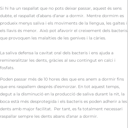
Si hi ha un raspallat que no pots deixar passar, aquest és sens
dubte, el raspallat d’abans d’anar a dormir.
Mentre dormim es
produeix menys saliva i els moviments de la llengua, les galtes i
els llavis és menor.
Això pot afavorir el creixement dels bacteris
que provoquen les malalties de les genives i la càries.
La saliva defensa la cavitat oral dels bacteris i ens ajuda a
remineralitzar les dents, gràcies al seu contingut en calci i
fosfats.
Poden passar més de 10 hores des que ens anem a dormir fins
que ens raspallem després d’esmorzar. En tot aquest temps,
degut a la disminució en la producció de saliva durant la nit, la
boca està més desprotegida i els bacteris es poden adherir a les
dents amb major facilitat.
Per tant, es fa totalment necessari
raspallar sempre les dents abans d’anar a dormir.