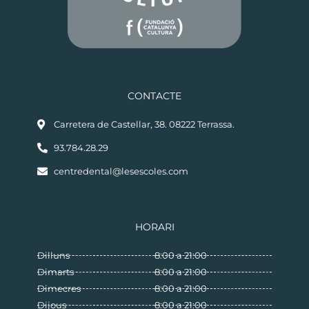
CONTACTE
Carretera de Castellar, 38. 08222 Terrassa.
93.784.28.29
centredental@lesescoles.com
HORARI
Dilluns
8:00 a 21:00
Dimarts
8:00 a 21:00
Dimecres
8:00 a 21:00
Dijous
8:00 a 21:00