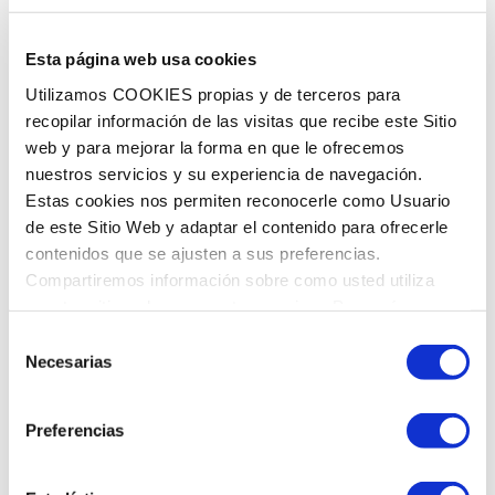
Esta página web usa cookies
Utilizamos COOKIES propias y de terceros para
recopilar información de las visitas que recibe este Sitio
web y para mejorar la forma en que le ofrecemos
HORARI
nuestros servicios y su experiencia de navegación.
Estas cookies nos permiten reconocerle como Usuario
de este Sitio Web y adaptar el contenido para ofrecerle
Dillunes
8:00 a 14:00 - 15:00 a 21:00
contenidos que se ajusten a sus preferencias.
Dimarts
8:00 a 14:00 - 15:00 a 21:00
Compartiremos información sobre como usted utiliza
Dimecres
8:00 a 14:00 - 15:00 a 21:00
nuestro sitio web con nuestros socios. Para más
Dijous
8:00 a 14:00 - 15:00 a 21:00
información
Política de Cookies
Selección
Divendres
8:00 a 14:00 - 15:00 a 21:00
Necesarias
de
Dissabte
9:00 a 14:00
consentimiento
Diumenge
Tancat
Preferencias