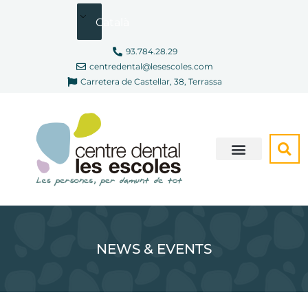
Vés
Català
al
contingut
93.784.28.29
centredental@lesescoles.com
Carretera de Castellar, 38, Terrassa
SOM DIFERENTS
CONSULTA VIRTUAL
NEWS & EVENTS