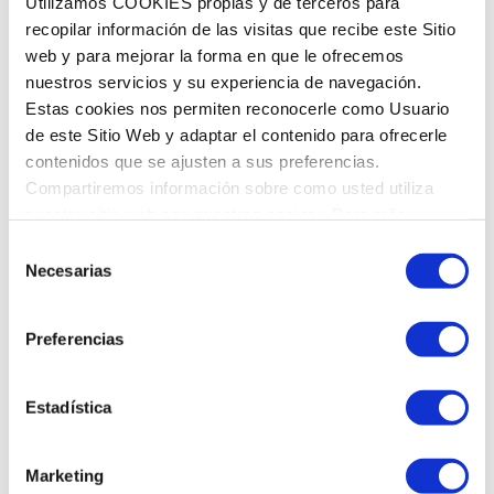
Utilizamos COOKIES propias y de terceros para
recopilar información de las visitas que recibe este Sitio
Dillunes
8:00 a 14:00 - 15:00 a 21:00
web y para mejorar la forma en que le ofrecemos
Dimarts
8:00 a 14:00 - 15:00 a 21:00
nuestros servicios y su experiencia de navegación.
Dimecres
8:00 a 14:00 - 15:00 a 21:00
Estas cookies nos permiten reconocerle como Usuario
Dijous
8:00 a 14:00 - 15:00 a 21:00
de este Sitio Web y adaptar el contenido para ofrecerle
Divendres
8:00 a 14:00 - 15:00 a 21:00
contenidos que se ajusten a sus preferencias.
Dissabte
9:00 a 14:00
Compartiremos información sobre como usted utiliza
Diumenge
Tancat
nuestro sitio web con nuestros socios. Para más
información
Política de Cookies
Selección
Necesarias
de
consentimiento
Preferencias
Estadística
Marketing
DEMANA HORA DE VISITA