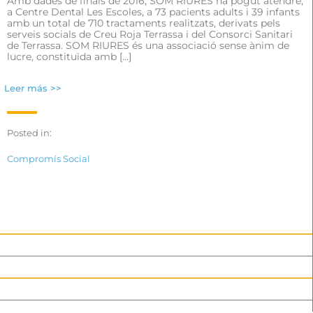
Amb dades de finals de 2016, SOM RIURES ha pogut atendre,
a Centre Dental Les Escoles, a 73 pacients adults i 39 infants
amb un total de 710 tractaments realitzats, derivats pels
serveis socials de Creu Roja Terrassa i del Consorci Sanitari
de Terrassa. SOM RIURES és una associació sense ànim de
lucre, constituïda amb […]
Leer más >>
Posted in:
Compromís Social