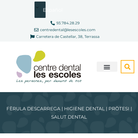
Ir
Español
al
contenido
93.784.28.29
centredental@lesescoles.com
Carretera de Castellar, 38, Terrassa
SOMOS DIFERENTES
FÈRULA DESCARREGA | HIGIENE DENTAL | PRÒTESI |
SALUT DENTAL