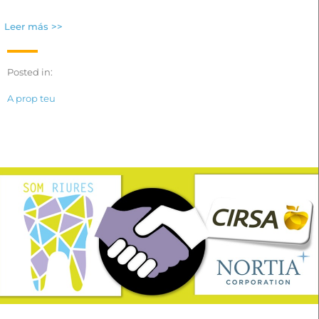
Leer más >>
Posted in:
A prop teu