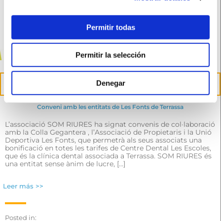
Permitir todas
Permitir la selección
27
Denegar
Abr
Conveni amb les entitats de Les Fonts de Terrassa
L’associació SOM RIURES ha signat convenis de col·laboració
amb la Colla Gegantera , l’Associació de Propietaris i la Unió
Deportiva Les Fonts, que permetrà als seus associats una
bonificació en totes les tarifes de Centre Dental Les Escoles,
que és la clínica dental associada a Terrassa. SOM RIURES és
una entitat sense ànim de lucre, […]
Leer más >>
Posted in: