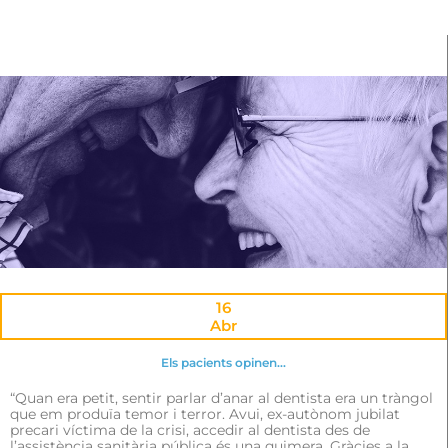
16
Abr
Els pacients opinen…
“Quan era petit, sentir parlar d’anar al dentista era un tràngol
que em produïa temor i terror. Avui, ex-autònom jubilat
precari víctima de la crisi, accedir al dentista des de
l’assistència sanitària pública és una quimera. Gràcies a la