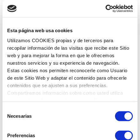
Restauradora
Periodoncia
Preventiva
Esta página web usa cookies
Utilizamos COOKIES propias y de terceros para
recopilar información de las visitas que recibe este Sitio
web y para mejorar la forma en que le ofrecemos
nuestros servicios y su experiencia de navegación.
Estas cookies nos permiten reconocerle como Usuario
HORARIO
de este Sitio Web y adaptar el contenido para ofrecerle
contenidos que se ajusten a sus preferencias.
Compartiremos información sobre como usted utiliza
Lunes
8:00 a 14:00 - 15:00 a 21:00
nuestro sitio web con nuestros socios. Para más
Martes
8:00 a 14:00 - 15:00 a 21:00
información
Política de Cookies
Miércoles
8:00 a 14:00 - 15:00 a 21:00
Selección
Necesarias
Jueves
8:00 a 14:00 - 15:00 a 21:00
de
Viernes
8:00 a 14:00 - 15:00 a 21:00
consentimiento
Sábado
9:00 a 14:00
Preferencias
Domingo
Cerrado