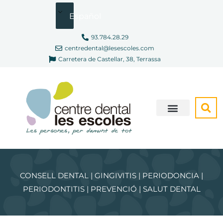
Ir
Español
al
contenido
93.784.28.29
centredental@lesescoles.com
Carretera de Castellar, 38, Terrassa
SOMOS DIFERENTES
CONSELL DENTAL | GINGIVITIS | PERIODONCIA |
PERIODONTITIS | PREVENCIÓ | SALUT DENTAL