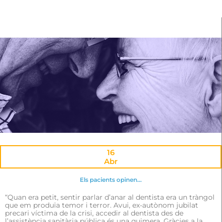
16
Abr
Els pacients opinen…
“Quan era petit, sentir parlar d’anar al dentista era un tràngol
que em produïa temor i terror. Avui, ex-autònom jubilat
precari víctima de la crisi, accedir al dentista des de
l’assistència sanitària pública és una quimera. Gràcies a la