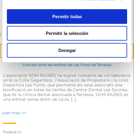
Permitir todas
Permitir la selección
27
Denegar
Abr
Conveni amb les entitats de Les Fonts de Terrassa
L’associació SOM RIURES ha signat convenis de col·laboració
amb la Colla Gegantera , l’Associació de Propietaris i la Unió
Deportiva Les Fonts, que permetrà als seus associats una
bonificació en totes les tarifes de Centre Dental Les Escoles,
que és la clínica dental associada a Terrassa. SOM RIURES és
una entitat sense ànim de lucre, […]
Leer más >>
Posted in: