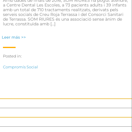
Amb dades de finals de 2016, SOM RIURES ha pogut atendre,
a Centre Dental Les Escoles, a 73 pacients adults i 39 infants
amb un total de 710 tractaments realitzats, derivats pels
serveis socials de Creu Roja Terrassa i del Consorci Sanitari
de Terrassa. SOM RIURES és una associació sense ànim de
lucre, constituïda amb […]
Leer más >>
Posted in:
Compromís Social