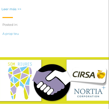
Leer más >>
Posted in:
A prop teu