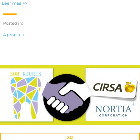
Leer más >>
Posted in:
A prop teu
20