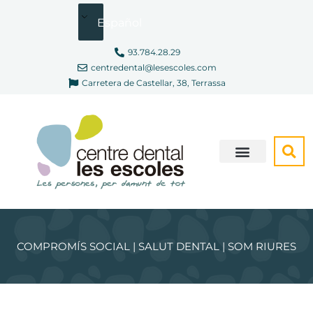
Ir
Español
al
contenido
93.784.28.29
centredental@lesescoles.com
Carretera de Castellar, 38, Terrassa
SOMOS DIFERENTES
COMPROMÍS SOCIAL | SALUT DENTAL | SOM RIURES