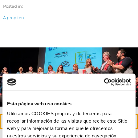
Posted in:
A prop teu
Esta página web usa cookies
Utilizamos COOKIES propias y de terceros para
23
recopilar información de las visitas que recibe este Sitio
May
web y para mejorar la forma en que le ofrecemos
nuestros servicios y su experiencia de navegación.
Reconeixement de Creu Roja a la nostra tasca social