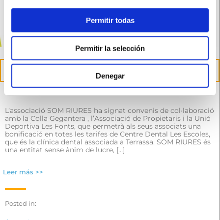
Permitir todas
Permitir la selección
27
Abr
Denegar
Conveni amb les entitats de Les Fonts de Terrassa
L’associació SOM RIURES ha signat convenis de col·laboració
amb la Colla Gegantera , l’Associació de Propietaris i la Unió
Deportiva Les Fonts, que permetrà als seus associats una
bonificació en totes les tarifes de Centre Dental Les Escoles,
que és la clínica dental associada a Terrassa. SOM RIURES és
una entitat sense ànim de lucre, […]
Leer más >>
Posted in: