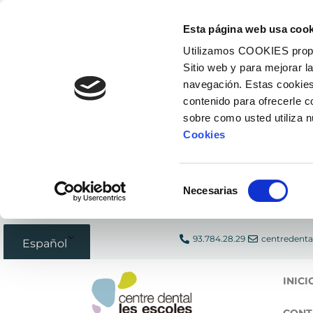
Ir
Esta página web usa cook
al
Utilizamos COOKIES propias
contenido
Sitio web y para mejorar l
navegación. Estas cookies
contenido para ofrecerle 
sobre como usted utiliza 
Cookies
Selección
Necesarias
de
consentimiento
93.784.28.29
centredenta
Español
INICI