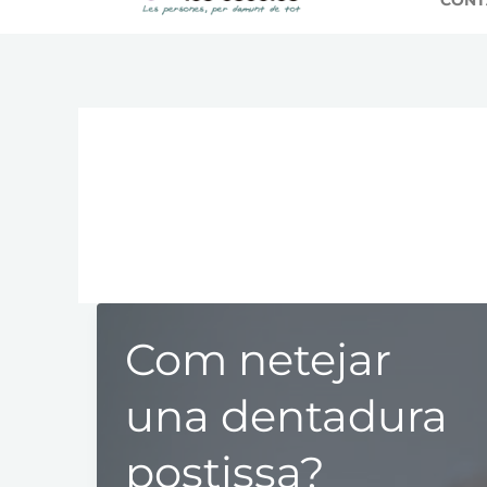
CONT
salut dental en 
Com netejar
una dentadura
postissa?