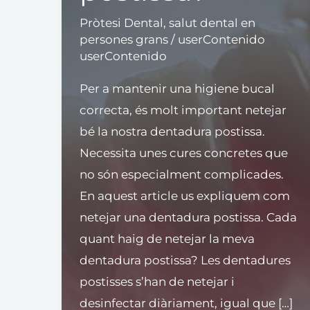
Pròtesi Dental
,
salut dental en
persones grans
/
userContenido
userContenido
Per a mantenir una higiene bucal
correcta, és molt important netejar
bé la nostra dentadura postissa.
Necessita unes cures concretes que
no són especialment complicades.
En aquest article us expliquem com
netejar una dentadura postissa. Cada
quant haig de netejar la meva
dentadura postissa? Les dentadures
postisses s’han de netejar i
desinfectar diàriament, igual que […]