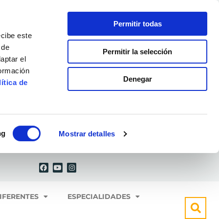
Permitir todas
ecibe este
 de
Permitir la selección
aptar el
formación
Denegar
ítica de
ng
Mostrar detalles
F
Y
I
a
o
n
c
u
s
e
t
t
b
u
a
o
b
g
IFERENTES
ESPECIALIDADES
o
e
r
k
a
m