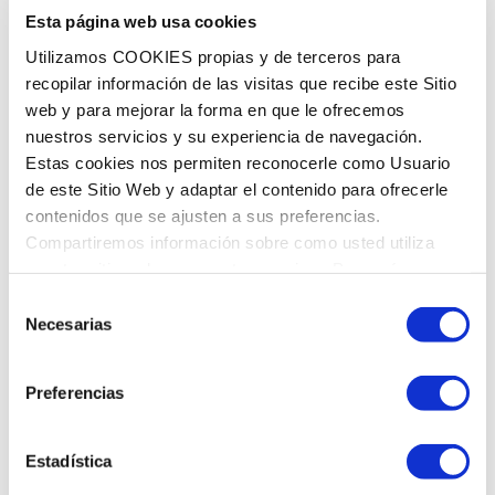
Esta página web usa cookies
Utilizamos COOKIES propias y de terceros para
recopilar información de las visitas que recibe este Sitio
HORARIO
web y para mejorar la forma en que le ofrecemos
nuestros servicios y su experiencia de navegación.
Lunes
8:00 a 14:00 - 15:00 a 21:00
Estas cookies nos permiten reconocerle como Usuario
Martes
8:00 a 14:00 - 15:00 a 21:00
de este Sitio Web y adaptar el contenido para ofrecerle
Miércoles
8:00 a 14:00 - 15:00 a 21:00
contenidos que se ajusten a sus preferencias.
Jueves
8:00 a 14:00 - 15:00 a 21:00
Compartiremos información sobre como usted utiliza
Viernes
8:00 a 14:00 - 15:00 a 21:00
nuestro sitio web con nuestros socios. Para más
Sábado
9:00 a 14:00
información
Política de Cookies
Selección
Domingo
Cerrado
Necesarias
de
consentimiento
Preferencias
Estadística