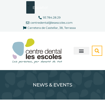
Ir
Español
al
contenido
93.784.28.29
centredental@lesescoles.com
Carretera de Castellar, 38, Terrassa
SOMOS DIFERENTES
NEWS & EVENTS